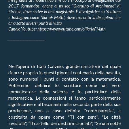
insegnante di matematica e fisica e si occupa di divulgazione dal
2017, formandosi anche al museo “Giardino di Archimede” di
Firenze, dove scrive la tesi magistrale. È divulgatrice su Youtube
e Instagram come “IlariaF Math”, dove racconta la disciplina che
ama sotto diversi punti di vista.
Canale Youtube:
https://www.youtube.com/c/IlariaFMath
_________________________
Nell'opera di Italo Calvino, grande narratore del quale
ricorre proprio in questi giorni il centenario della nascita,
sono numerosi i punti di contatto con la matematica.
Potremmo definire lo scrittore come un vero
comunicatore della scienza e in particolare della
matematica. Le connessioni si fanno particolarmente
significative e affascinanti nella seconda parte della sua
produzione, non a caso definita "combinatoria", e
costituita da opere come "Ti con zero", "Le città
invisibili", "Il castello dei destini incrociati", "Se una notte